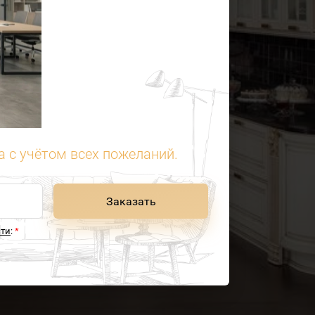
 с учётом всех пожеланий.
Заказать
сти
:
*