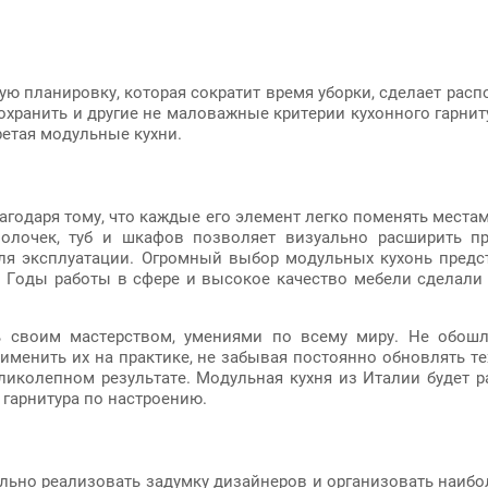
ую планировку, которая сократит время уборки, сделает рас
охранить и другие не маловажные критерии кухонного гарнит
ретая модульные кухни.
благодаря тому, что каждые его элемент легко поменять мест
полочек, туб и шкафов позволяет визуально расширить пр
ля эксплуатации. Огромный выбор модульных кухонь предс
. Годы работы в сфере и высокое качество мебели сделали
ь своим мастерством, умениями по всему миру. Не обошл
рименить их на практике, не забывая постоянно обновлять т
ликолепном результате. Модульная кухня из Италии будет ра
гарнитура по настроению.
льно реализовать задумку дизайнеров и организовать наиб