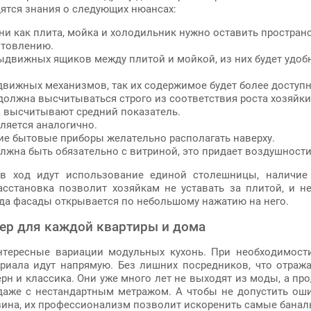
ятся знания о следующих нюансах:
и как плита, мойка и холодильник нужно оставить пространс
отовлению.
движных ящиков между плитой и мойкой, из них будет удобно
вижных механизмов, так их содержимое будет более доступ
олжна высчитываться строго из соответствия роста хозяйки, 
, высчитывают средний показатель.
ляется аналогично.
ие бытовые приборы желательно располагать наверху.
олжна быть обязательно с витриной, это придает воздушнос
 в ход идут использование единой столешницы, наличие
асстановка позволит хозяйкам не уставать за плитой, и не
гда фасады открывается по небольшому нажатию на него.
ер для каждой квартиры и дома
тересные вариации модульных кухонь. При необходимост
риала идут напрямую. Без лишних посредников, что отраж
 и классика. Они уже много лет не выходят из моды, а п
даже с нестандартным метражом. А чтобы не допустить оши
зина, их профессионализм позволит искоренить самые банал