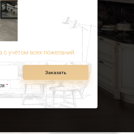
 с учётом всех пожеланий.
Заказать
сти
:
*